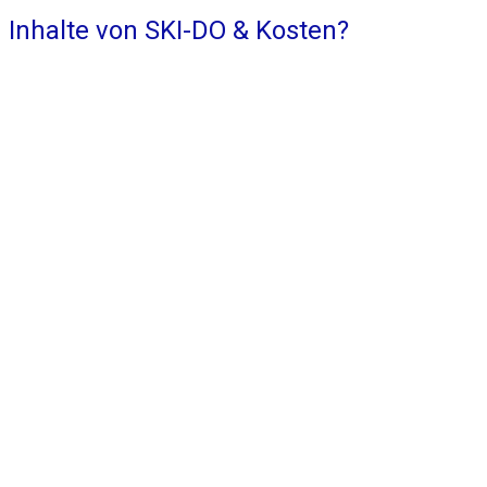
Inhalte von SKI-DO & Kosten?
Seit 28 Jahren
haben bereits
100-erte
Kinder Jugendliche und Erwachsene
ihre Skifähigkeiten verbessert, als
Anfänger, Könner
sowie Rennläufer!
Familien nützen den ruhigen und
nostalgischen Ort, jenseits des
Massentourismus, um in der Natur zur
Ruhe zu kommen & auftanken zu können!