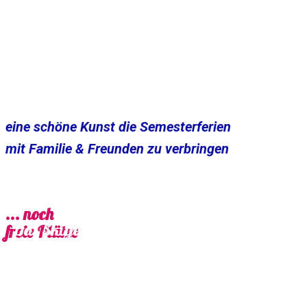
eine schöne Kunst die Semesterferien
mit Familie & Freunden zu verbringen
... noch
Das Skigebiet Weinebene ist ein
freie Plätze
Naturjuwel
& „geheimes
Schneeloch“